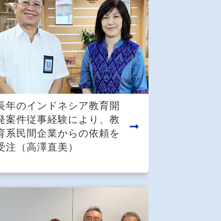
長年のインドネシア教育開
発案件従事経験により、教
育系民間企業からの依頼を
受注（高澤直美）