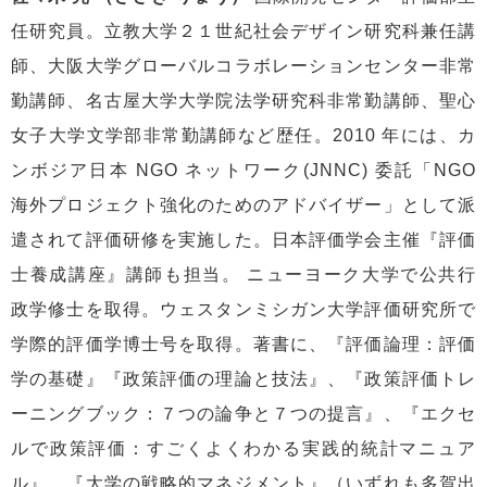
任研究員。立教大学２１世紀社会デザイン研究科兼任講
師、大阪大学グローバルコラボレーションセンター非常
勤講師、名古屋大学大学院法学研究科非常勤講師、聖心
女子大学文学部非常勤講師など歴任。2010 年には、カ
ンボジア日本 NGO ネットワーク(JNNC) 委託「NGO
海外プロジェクト強化のためのアドバイザー」として派
遣されて評価研修を実施した。日本評価学会主催『評価
士養成講座』講師も担当。 ニューヨーク大学で公共行
政学修士を取得。ウェスタンミシガン大学評価研究所で
学際的評価学博士号を取得。著書に、『評価論理：評価
学の基礎』『政策評価の理論と技法』、『政策評価トレ
ーニングブック：７つの論争と７つの提言』、『エクセ
ルで政策評価：すごくよくわかる実践的統計マニュア
ル』、『大学の戦略的マネジメント』（いずれも多賀出