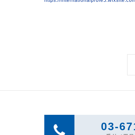
https://internationalprofe5.wixsite.co
03-67